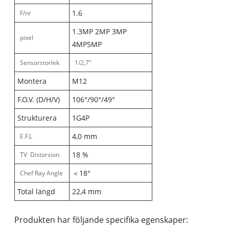
1.6
F/nr
1.3MP 2MP 3MP
pixel
4MP5MP
Sensorstorlek
1/2,7"
Montera
M12
F.O.V. (D/H/V)
106°/90°/49°
Strukturera
1G4P
4,0 mm
E.F.L
18 %
TV Distorsion
＜18°
Chef Ray Angle
Total längd
22,4 mm
Produkten har följande specifika egenskaper: