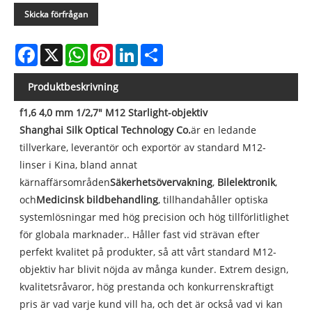
Skicka förfrågan
Facebook
X
WhatsApp
Pinterest
LinkedIn
Share
Produktbeskrivning
f1,6 4,0 mm 1/2,7" M12 Starlight-objektiv
Shanghai Silk Optical Technology Co.
är en ledande
tillverkare, leverantör och exportör av standard M12-
linser i Kina, bland annat
kärnaffärsområden
Säkerhetsövervakning
,
Bilelektronik
,
och
Medicinsk bildbehandling
, tillhandahåller optiska
systemlösningar med hög precision och hög tillförlitlighet
för globala marknader.. Håller fast vid strävan efter
perfekt kvalitet på produkter, så att vårt standard M12-
objektiv har blivit nöjda av många kunder. Extrem design,
kvalitetsråvaror, hög prestanda och konkurrenskraftigt
pris är vad varje kund vill ha, och det är också vad vi kan