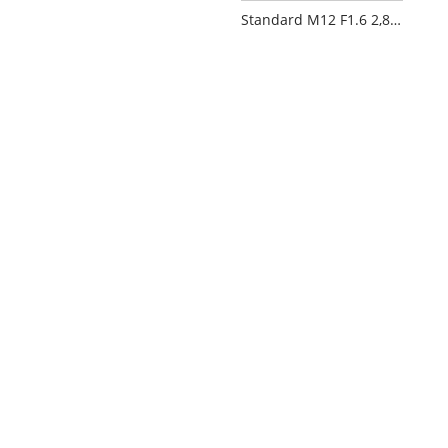
Standard M12 F1.6 2,8 mm 1/2,7" CCTV-kameraobjektiv