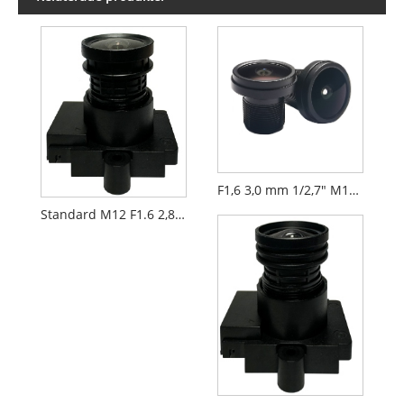
F1,6 3,0 mm 1/2,7" M12 FPV Drone kameralins PL092IRS1
Standard M12 F1.6 2,8 mm 1/2,7" FPV-objektiv