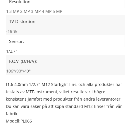
Resolution:
1,3 MP 2 MP 3 MP 4 MP 5 MP
TV Distortion:
-18 %
Sensor:
1/2,7"
F.O.V. (D/H/V):
106°/90°/49°
f1.6 4.0mm 1/2.7" M12 Starlight-lins, och alla produkter har
testats av MTF-instrument, vilket resulterar i högre
konsistens jämfört med produkter från andra leverantörer.
Du kan vara säker på att köpa standard M12-linser från vår
fabrik.
Modell:PL066