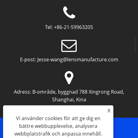
Tel:
+86-21-59963205
E-post:
Jesse-wang@lensmanufacture.com
Adress:
B-område, byggnad 788 Xingrong Road,
Shanghai, Kina
X
Vi använder cookies för att ge dig en
bättre webbupplevelse, analysera
webbplatstrafik och anpassa innehåll.