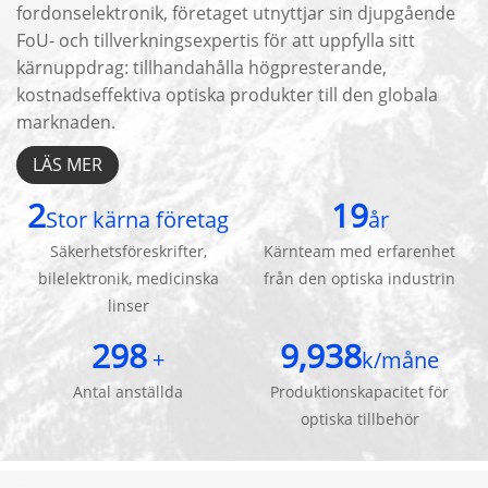
fordonselektronik, företaget utnyttjar sin djupgående
FoU- och tillverkningsexpertis för att uppfylla sitt
kärnuppdrag: tillhandahålla högpresterande,
kostnadseffektiva optiska produkter till den globala
marknaden.
LÄS MER
3
20
Stor kärna företag
år
Säkerhetsföreskrifter,
Kärnteam med erfarenhet
bilelektronik, medicinska
från den optiska industrin
linser
300
10,000
+
k/måne
Antal anställda
Produktionskapacitet för
optiska tillbehör