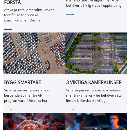
mer än kraftfulla algoritmer – de
FÖRSTÅ
MÖJLIGGÖR SMARTARE
behöver pålitlig visuell uppfattning.
KAMERALINSSPECIFIKATIONER:
MASKINSEENDE
Att välja rätt kameralins kräver
Utforska hur avancerade optiska
EN KOMPLETT GUIDE FÖR
förståelse för optiska
linser förbättrar robotsyn,
INGENJÖRER
specifikationer. Denna
navigering och intelligens i den
teknikfokuserade guide förklarar
verkliga världen.
brännvidd, bländare, FOV, distorsion,
MTF och andra nyckelparametrar.
BYGG SMARTARE
3 VIKTIGA KAMERALINSER
PARKERINGSSYSTEM MED
FÖR SMARTA
Smarta parkeringssystem är
Smarta parkeringssystem behöver
AVANCERAD
PARKERINGSÖVERVAKNINGS
beroende av mer än AI-
mer än kameror – de behöver rätt
KAMERALINSTEKNIK
programvara. Utforska hur
linser. Utforska tre viktiga
avancerade kameralinser förbättrar
övervakningslinser från Shanghai
fordonsdetektering,
Silk Optical designade för täckning,
parkeringshantering och prestanda i
AI-igenkänning och prestanda i svagt
svagt ljus för nästa generations
ljus.
intelligenta parkeringslösningar.