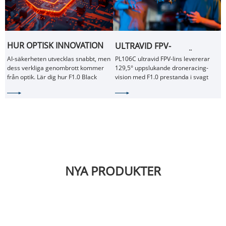
HUR OPTISK INNOVATION
ULTRAVID FPV-
DRIVER AI-
KAMERAOBJEKTIV FÖR
AI-säkerheten utvecklas snabbt, men
PL106C ultravid FPV-lins levererar
SÄKERHETSREVOLUTIONEN
UPPSLUKANDE
dess verkliga genombrott kommer
129,5° uppslukande droneracing-
DRONERACINGUPPLEVELSE
från optik. Lär dig hur F1.0 Black
vision med F1.0 prestanda i svagt
Light-linser som PL100 driver nästa
ljus, ultrabred FOV och AI-redo-
generations intelligenta
avbildning för höghastighets FPV-
övervakningssystem.
och UAV-system.
NYA PRODUKTER