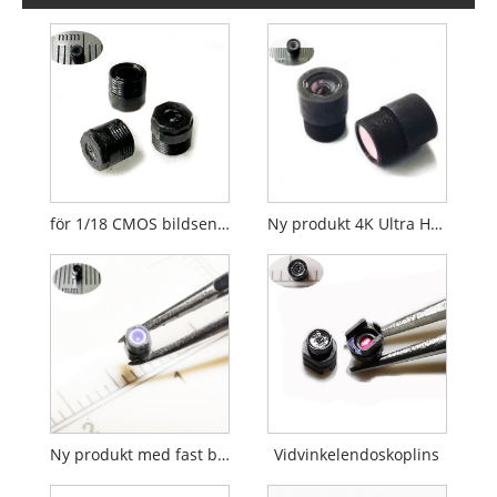
för 1/18 CMOS bildsensorer endoskop Linser diameter 2,1 mm
Ny produkt 4K Ultra HD 1/3.06" endoskop M5.5 lins
Ny produkt med fast brännvidd vattentät 90 grader matchande BF30A2
Vidvinkelendoskoplins