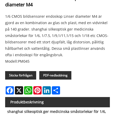
diameter M4
1/6 CMOS bildsensorer endoskop Linser diameter M4 är
gjord av en kombination av glas och plast, med en vidvinkel
på 140 grader. shanghai silkeoptisk ger medicinska
småstorlekar för 1/6, 1/7.5, 1/9,1/11,1/15 och 1/18 etc CMOS-
bildsensorer med ett stort djupfält, låg distorsion, pålitlig
hållbarhet och vattentålig. Dessa små plastlinser används
ofta i endoskopi för engångsbruk.
Modell:PM045
Skicka förfrågan
PDF-nedladdning
Facebook
X
WhatsApp
Pinterest
LinkedIn
Share
Produktbeskrivning
shanghai silkeoptisk ger medicinska småstorlekar för 1/6,