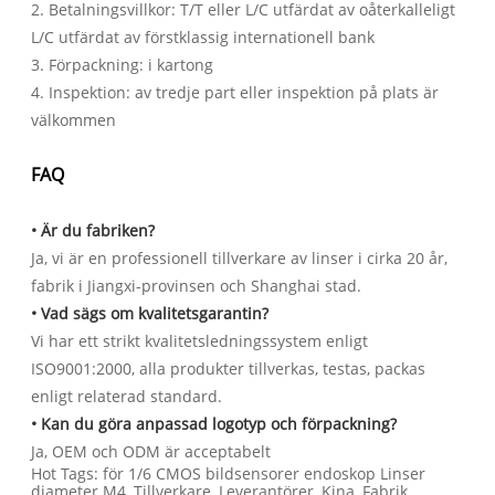
2. Betalningsvillkor: T/T eller L/C utfärdat av oåterkalleligt
L/C utfärdat av förstklassig internationell bank
3. Förpackning: i kartong
4. Inspektion: av tredje part eller inspektion på plats är
välkommen
FAQ
• Är du fabriken?
Ja, vi är en professionell tillverkare av linser i cirka 20 år,
fabrik i Jiangxi-provinsen och Shanghai stad.
• Vad sägs om kvalitetsgarantin?
Vi har ett strikt kvalitetsledningssystem enligt
ISO9001:2000, alla produkter tillverkas, testas, packas
enligt relaterad standard.
• Kan du göra anpassad logotyp och förpackning?
Ja, OEM och ODM är acceptabelt
Hot Tags: för 1/6 CMOS bildsensorer endoskop Linser
diameter M4, Tillverkare, Leverantörer, Kina, Fabrik,